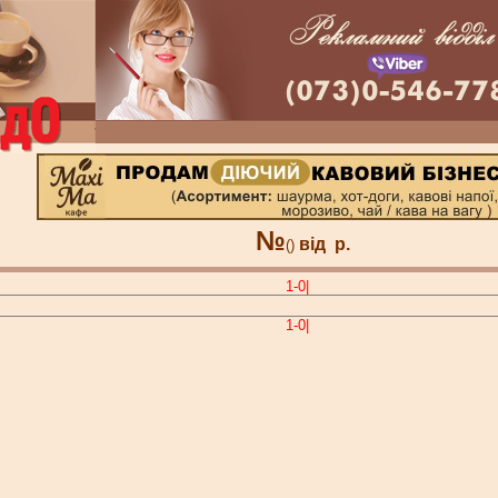
№
від
р.
()
1-0|
1-0|