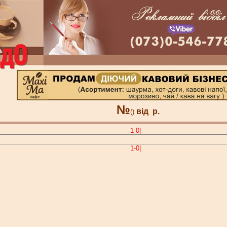
№
від
р.
()
1-0|
1-0|