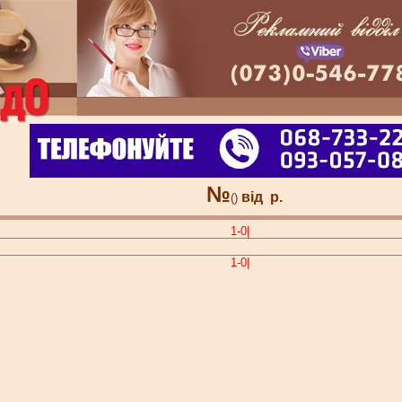
№
від
р.
()
1-0|
1-0|