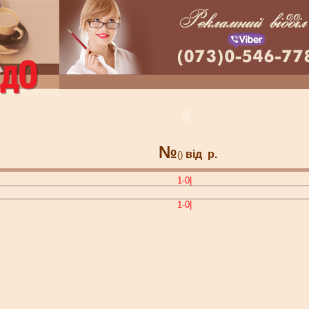
№
від
р.
()
1-0|
1-0|