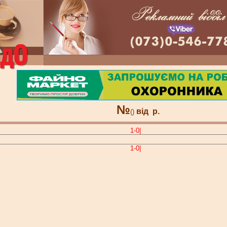
№
від
р.
()
1-0|
1-0|