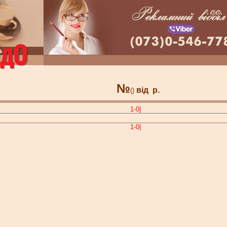
№
від
р.
()
1-0|
1-0|