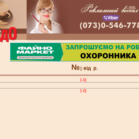
№
від
р.
()
1-0|
1-0|