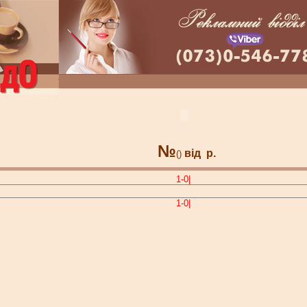
№
від
р.
()
1-0|
1-0|