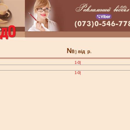
№
від
р.
()
1-0|
1-0|