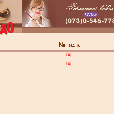
№
від
р.
()
1-0|
1-0|