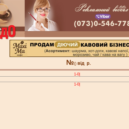
№
від
р.
()
1-0|
1-0|