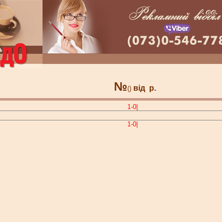
№
від
р.
()
1-0|
1-0|