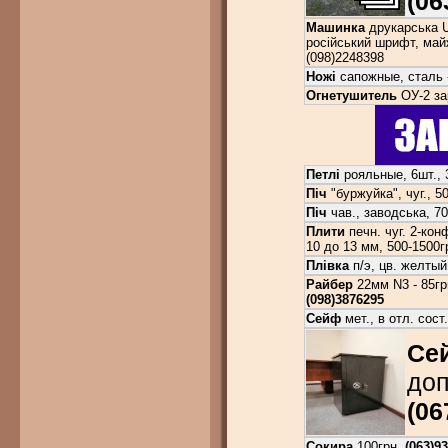
(06
Машинка
друкарська U
російський шрифт, майж
(098)2248398
Ножі
сапожные, сталь -
Огнетушитель
ОУ-2 за
Петлі
рояльные, 6шт., 
Піч
"буржуйка", чуг., 5
Піч
чав., заводська, 70
Плити
печн. чуг. 2-кон
10 до 13 мм, 500-1500г
Плівка
п/э, цв. желтый
Райбер
22мм N3 - 85гр
(098)3876295
Сейф
мет., в отл. сост
Се
доп
(06
Сокира
100грн.
(063)9