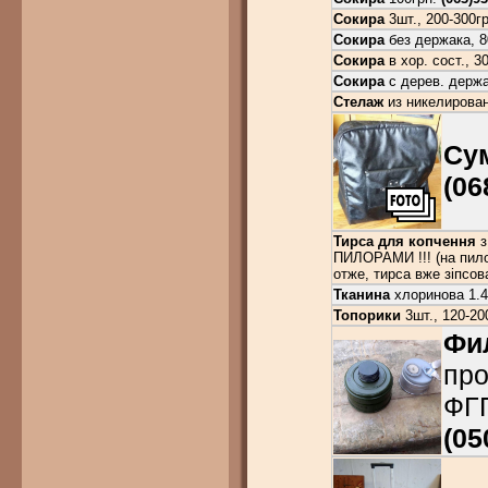
Сокира
3шт., 200-300г
Сокира
без держака, 80
Сокира
в хор. сост., 3
Сокира
с дерев. держа
Стелаж
из никелированн
Су
(06
Тирса для копчення
з
ПИЛОРАМИ !!! (на пил
отже, тирса вже зіпсов
Тканина
хлоринова 1.4
Топорики
3шт., 120-20
Фи
про
ФГП
(05