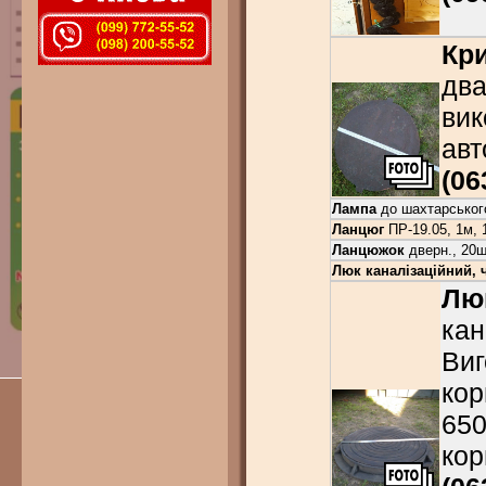
Кр
два
вик
авт
(06
Лампа
до шахтарського
Ланцюг
ПР-19.05, 1м, 
Ланцюжок
дверн., 20шт
Люк каналізаційний, ч
Лю
кан
Виг
кор
650
кор