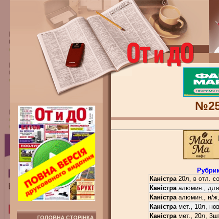
№2
Рубрик
Каністра
20л, в отл. со
Каністра
алюмин., для 
Каністра
алюмин., н/ж, 
Каністра
мет., 10л, нов
Каністра
мет., 20л, 3шт
ГОЛОВНА СТОРІНКА