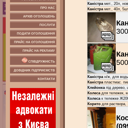
Каністра
мет., 20л, нов
ПРО НАС
Каністра
мет., 40л, 5шт
АРХІВ ОГОЛОШЕНЬ
Кан
ПОСЛУГИ
300
ПОДАТИ ОГОЛОШЕННЯ
ПРАЙС НА ОГОЛОШЕННЯ
ПРАЙС НА РЕКЛАМУ
Кан
500
СПІВДРУЖНІСТЬ
ДОВІДНИК ПІДПРИЄМСТВ
Каністра
н/ж, для воды
КОНТАКТИ
Каністра
пластмас. пищ
Клейонка
під дерево, 
Колеса
для тележек, ко
Колеса
к тележке
Ж
20
Корито
для раствора, 1
Ко
(09