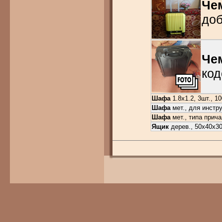
Че
доб
Че
код
Шафа
1.8х1.2, 3шт., 1
Шафа
мет., для инстр
Шафа
мет., типа прича
Ящик
дерев., 50х40х30