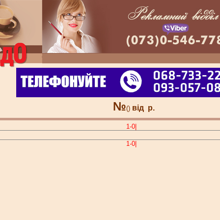
№
від
р.
()
1-0|
1-0|