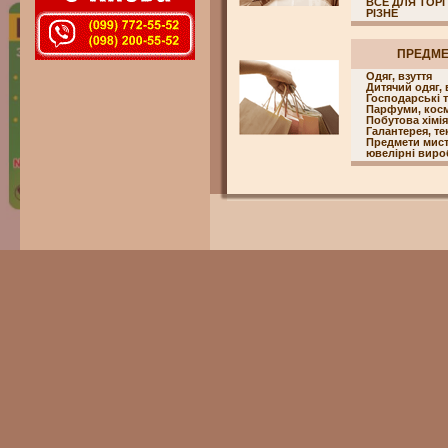
ВСЕ ДЛЯ ТОРГ
РІЗНЕ
ПРЕДМ
Одяг, взуття
Дитячий одяг, 
Господарські 
Парфуми, кос
Побутова хімія
Галантерея, т
Предмети мисте
ювелірні вироб