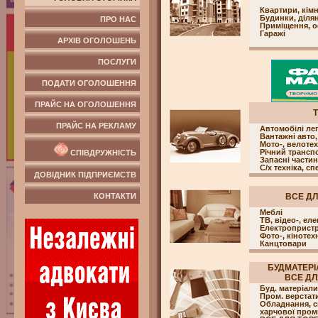
Квартири, кім
Будинки, ділян
ПРО НАС
Приміщення, о
Гаражі
АРХІВ ОГОЛОШЕНЬ
ПОСЛУГИ
ПОДАТИ ОГОЛОШЕННЯ
ПРАЙС НА ОГОЛОШЕННЯ
ПРАЙС НА РЕКЛАМУ
Автомобілі лег
Вантажні авто,
Мото-, велотех
Річний трансп
СПІВДРУЖНІСТЬ
Запасні части
С/х техніка, сп
ДОВІДНИК ПІДПРИЄМСТВ
КОНТАКТИ
ВСЕ ДЛ
Меблі
ТВ, відео-, еле
Електропристр
Фото-, кінотех
Канцтовари
БУДМАТЕРІ
ВСЕ ДЛЯ
Буд. матеріали
Пром. верстат
Обладнання, с
харчової пром