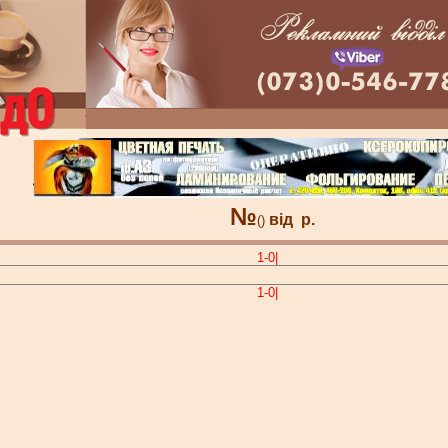
№
від
р.
()
1-0|
1-0|