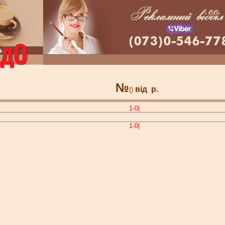
№
від
р.
()
1-0|
1-0|