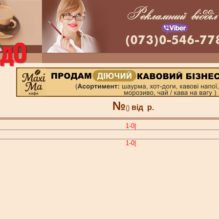
№
від
р.
()
1-0|
1-0|