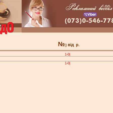
№
від
р.
()
1-0|
1-0|