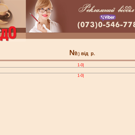
№
від
р.
()
1-0|
1-0|