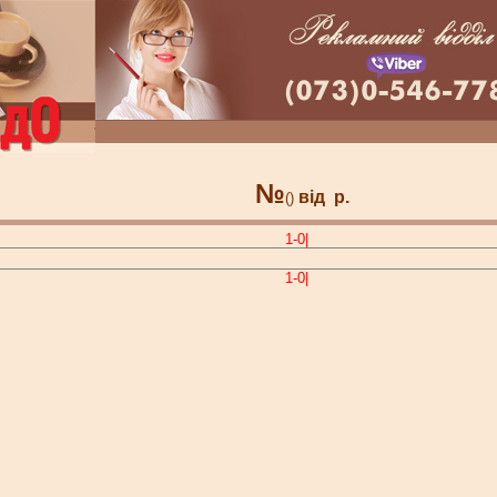
№
від
р.
()
1-0|
1-0|