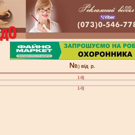
№
від
р.
()
1-0|
1-0|