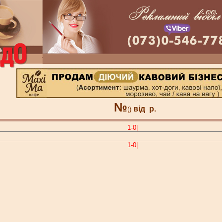
№
від
р.
()
1-0|
1-0|