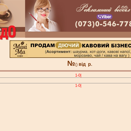
№
від
р.
()
1-0|
1-0|