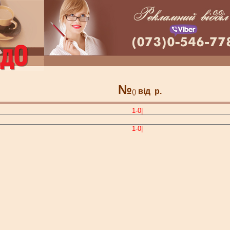
№
від
р.
()
1-0|
1-0|