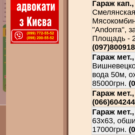
Гараж кап.,
Смелянская 
Мясокомбина
"Andorra", 
Площадь - 2
(097)80091
Гараж мет.,
Вишневецког
вода 50м, ох
85000грн.
(
Гараж мет.,
(066)60424
Гараж мет.,
63х63, обши
17000грн.
(