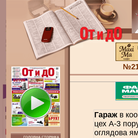
№2
Гараж
в коо
цех А-3 пору
оглядова ям
ГОЛОВНА СТОРІНКА