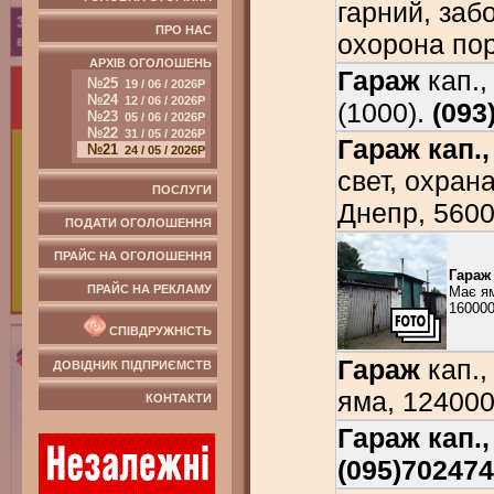
гарний, заб
ПРО НАС
охорона пор
АРХІВ ОГОЛОШЕНЬ
Гараж
кап.,
№25
19 / 06 / 2026Р
№24
12 / 06 / 2026Р
(1000).
(093
№23
05 / 06 / 2026Р
№22
31 / 05 / 2026Р
Гараж кап.,
№21
24 / 05 / 2026Р
свет, охран
ПОСЛУГИ
Днепр, 560
ПОДАТИ ОГОЛОШЕННЯ
ПРАЙС НА ОГОЛОШЕННЯ
Гараж
ПРАЙС НА РЕКЛАМУ
Має ям
160000
СПІВДРУЖНІСТЬ
Гараж
кап., 
ДОВІДНИК ПІДПРИЄМСТВ
яма, 124000
КОНТАКТИ
Гараж кап.,
(095)702474