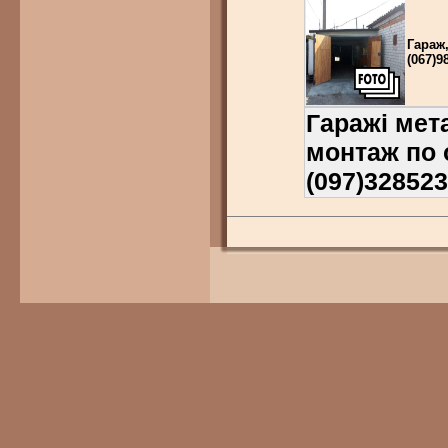
Гараж
(067)9
Гаражі мета
монтаж по о
(097)328523