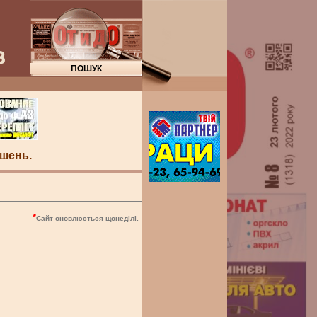
шень.
*
Сайт оновлюється щонеділі.