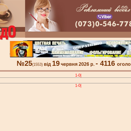
№25
19
- 4116
від
червня 2026 р.
оголо
(1553)
1-0|
1-0|