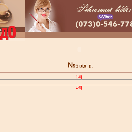
№
від
р.
()
1-0|
1-0|