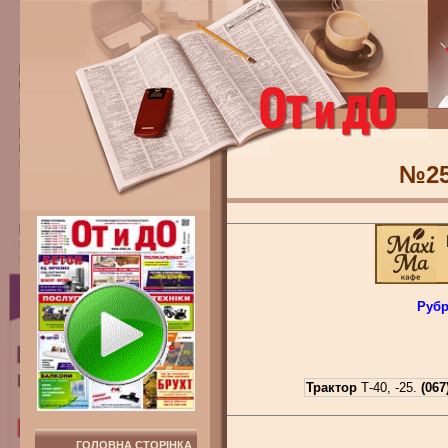
№2
Рубр
Трактор
Т-40, -25.
(067
ГОЛОВНА СТОРІНКА