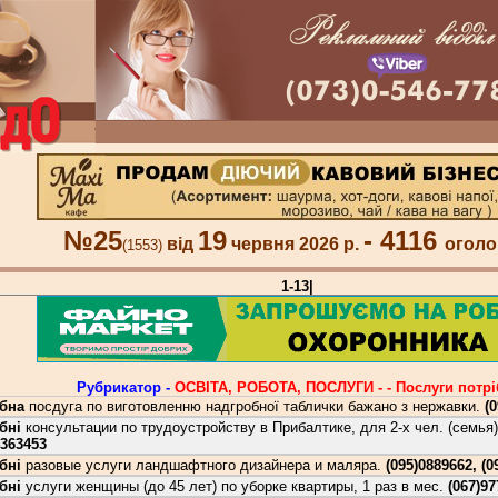
№25
19
- 4116
від
червня 2026 р.
оголо
(1553)
1-13|
Рубрикатор -
ОСВIТА, РОБОТА, ПОСЛУГИ - - Послуги потрi
бна
посдуга по виготовленню надгробної таблички бажано з нержавки.
(
бні
консультации по трудоустройству в Прибалтике, для 2-х чел. (семья
4363453
бні
разовые услуги ландшафтного дизайнера и маляра.
(095)0889662, (0
бні
услуги женщины (до 45 лет) по уборке квартиры, 1 раз в мес.
(067)97