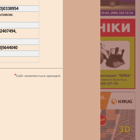
93)0338954
оливом.
)2407494,
3)5644040
*
Сайт оновлюється щонеділі.