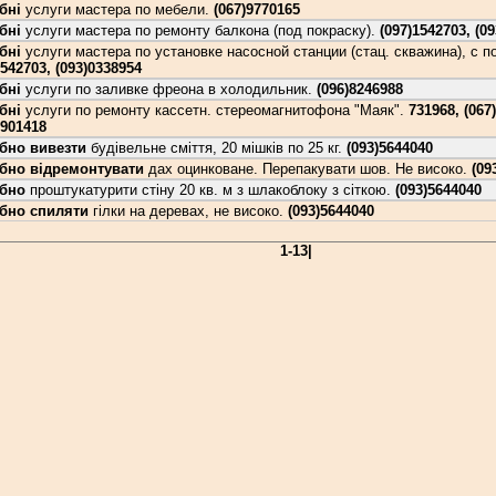
бні
услуги мастера по мебели.
(067)9770165
бні
услуги мастера по ремонту балкона (под покраску).
(097)1542703, (0
бні
услуги мастера по установке насосной станции (стац. скважина), с п
1542703, (093)0338954
бні
услуги по заливке фреона в холодильник.
(096)8246988
бні
услуги по ремонту кассетн. стереомагнитофона "Маяк".
731968, (067
7901418
бно вивезти
будівельне сміття, 20 мішків по 25 кг.
(093)5644040
бно відремонтувати
дах оцинковане. Перепакувати шов. Не високо.
(09
ібно
проштукатурити стіну 20 кв. м з шлакоблоку з сіткою.
(093)5644040
бно спиляти
гілки на деревах, не високо.
(093)5644040
1-13|