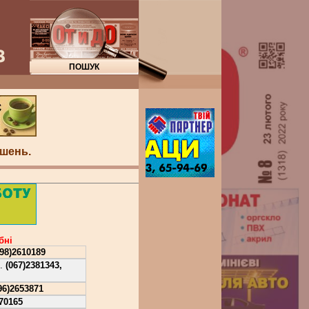
"
шень.
бнi
098)2610189
).
(067)2381343,
96)2653871
70165